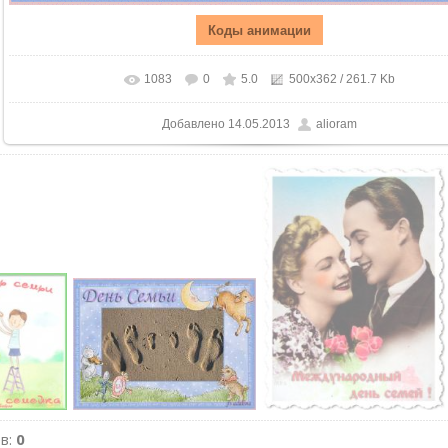
1083
0
5.0
500x362
/ 261.7 Kb
Добавлено
14.05.2013
alioram
ев
:
0